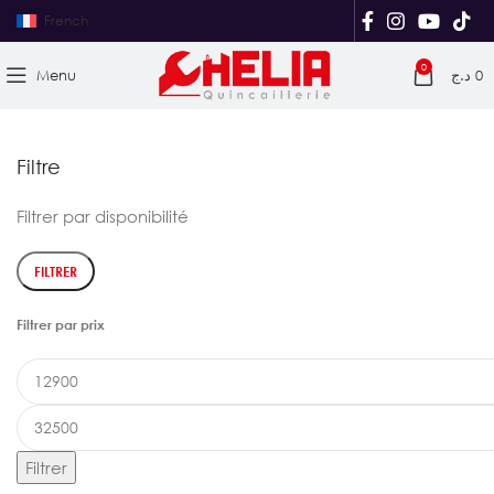
French
0
Menu
د.ج
0
Filtre
Filtrer par disponibilité
FILTRER
Filtrer par prix
Filtrer