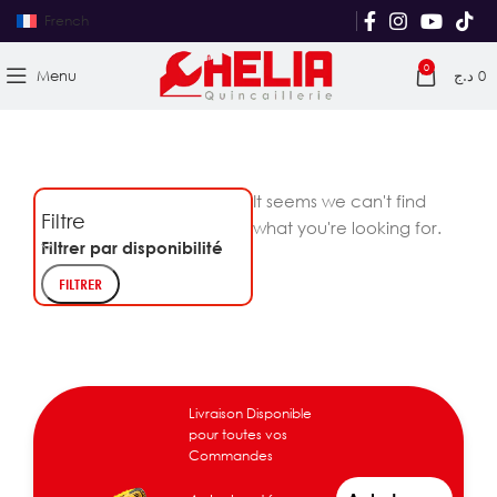
French
0
Menu
د.ج
0
It seems we can't find
Filtre
what you're looking for.
Filtrer par disponibilité
FILTRER
Livraison Disponible
pour toutes vos
Commandes