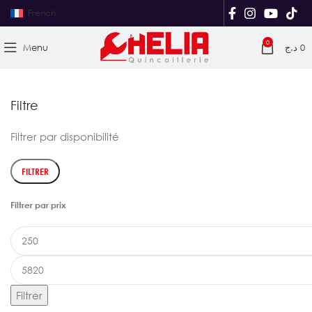
French
0
Menu
د.ج
0
Filtre
Filtrer par disponibilité
FILTRER
Filtrer par prix
Filtrer