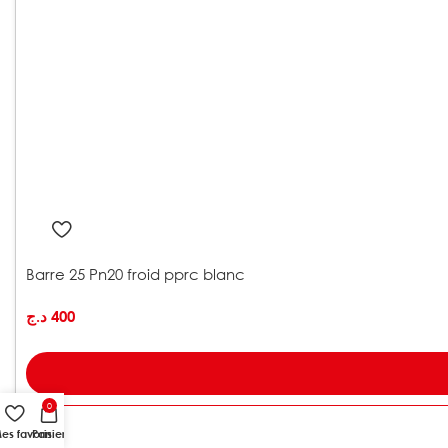
Barre 25 Pn20 froid pprc blanc
د.ج
400
0
es favoris
Panier