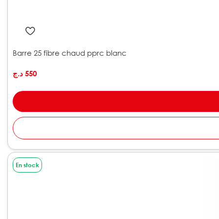
Barre 25 fibre chaud pprc blanc
د.ج
550
En stock