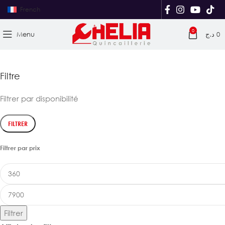
French
0
Menu
د.ج
0
Filtre
Filtrer par disponibilité
FILTRER
Filtrer par prix
Filtrer