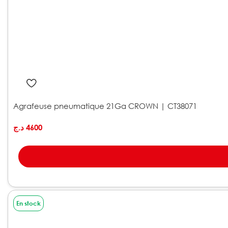
Agrafeuse pneumatique 21Ga CROWN | CT38071
د.ج
4600
En stock