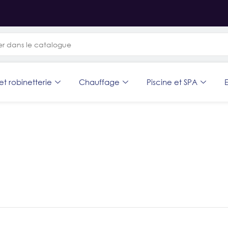
et robinetterie
Chauffage
Piscine et SPA
E