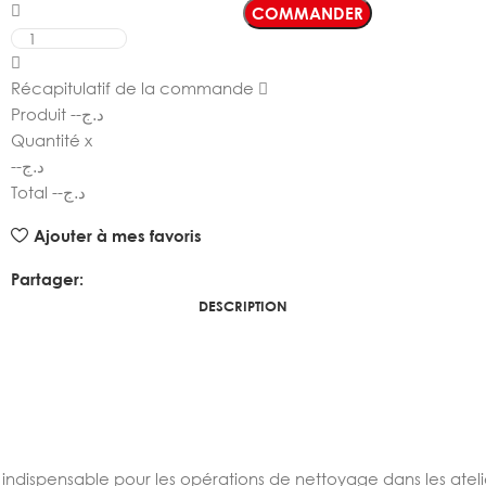
COMMANDER
Récapitulatif de la commande
Produit
--
د.ج
Quantité
x
--
د.ج
Total
--
د.ج
Ajouter à mes favoris
Partager:
DESCRIPTION
0
ndispensable pour les opérations de nettoyage dans les atel