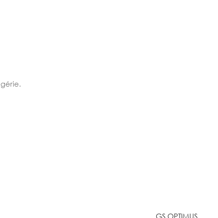
lgérie.
GS OPTIMUS