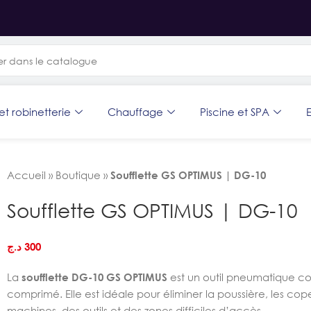
et robinetterie
Chauffage
Piscine et SPA
E
Accueil
»
Boutique
»
Soufflette GS OPTIMUS | DG-10
Soufflette GS OPTIMUS | DG-10
د.ج
300
La
soufflette DG-10 GS OPTIMUS
est un outil pneumatique co
comprimé. Elle est idéale pour éliminer la poussière, les cope
machines, des outils et des zones difficiles d’accès.