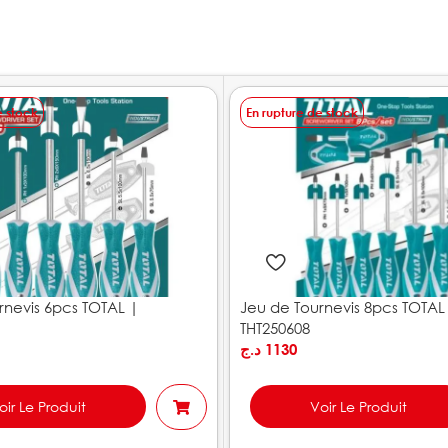
e stock
En rupture de stock
rnevis 6pcs TOTAL |
Jeu de Tournevis 8pcs TOTAL
THT250608
د.ج
1130
oir Le Produit
Voir Le Produit