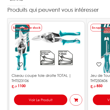
Produits qui peuvent vous intéresser
En rupture de stock
En rupture d
Ciseau coupe tole droite TOTAL |
Jeu de Tou
THT523106
THT250606
د.ج
1100
د.ج
850
Voir Le Produit
V