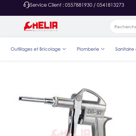
Service Client : 0557881930 / 0541813273
Outillages et Bricolage
Plomberie
Sanitaire 