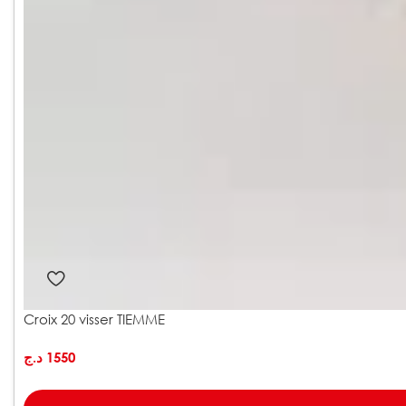
Croix 20 visser TIEMME
د.ج
1550