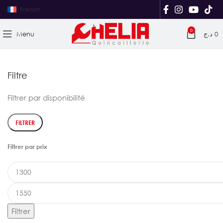
French
0
Menu
د.ج
0
Filtre
Filtrer par disponibilité
FILTRER
Filtrer par prix
Filtrer