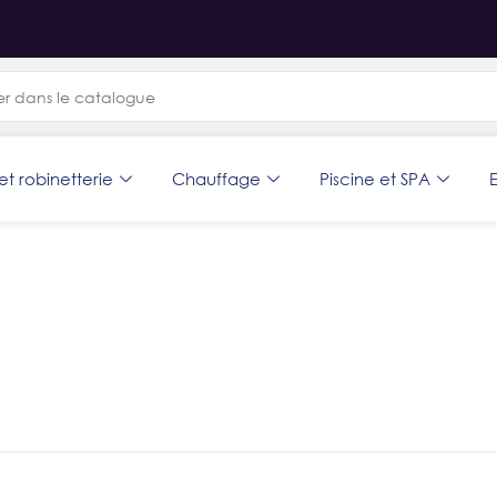
et robinetterie
Chauffage
Piscine et SPA
E