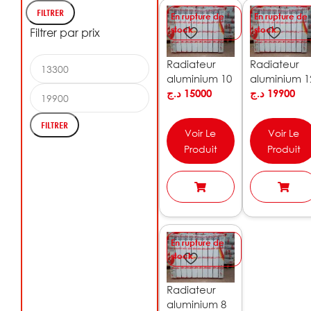
FILTRER
En rupture de
En rupture de
stock
stock
Filtrer par prix
Radiateur
Radiateur
aluminium 10
aluminium 1
éléments
د.ج
15000
éléments
د.ج
19900
DAFIA
DAFIA
FILTRER
Voir Le
Voir Le
Produit
Produit
En rupture de
stock
Radiateur
aluminium 8