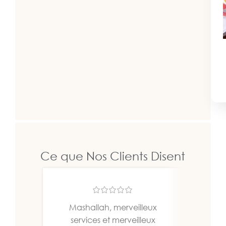
Ce que Nos Clients Disent
Mashallah, merveilleux
Un b
services et merveilleux
bien