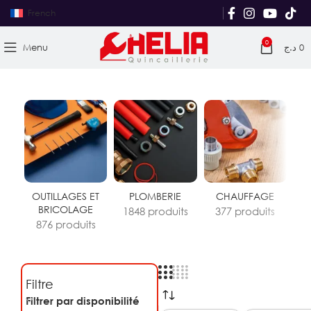
French
0
Menu
د.ج
0
OUTILLAGES ET
PLOMBERIE
CHAUFFAGE
S
BRICOLAGE
R
1848 produits
377 produits
876 produits
3
Filtre
Filtrer par disponibilité