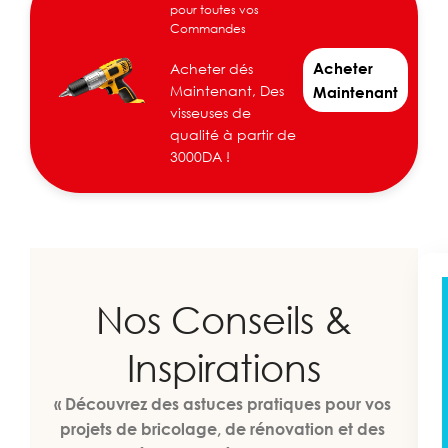
pour toutes vos
Commandes
Acheter
Acheter dés
Maintenant, Des
Maintenant
visseuses de
qualité à partir de
3000DA !
Nos Conseils &
Inspirations
« Découvrez des astuces pratiques pour vos
projets de bricolage, de rénovation et des