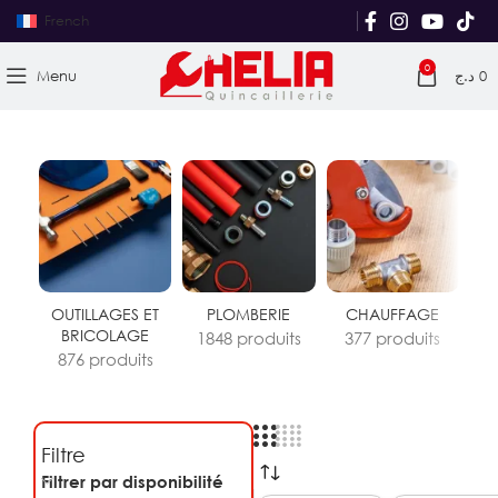
French
0
Menu
د.ج
0
OUTILLAGES ET
PLOMBERIE
CHAUFFAGE
S
BRICOLAGE
R
1848 produits
377 produits
876 produits
3
Filtre
Filtrer par disponibilité