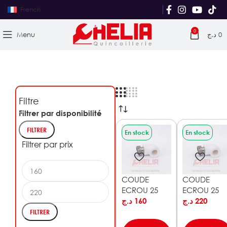
French
0
Menu
د.ج
0
Filtre
Filtrer par disponibilité
FILTRER
En stock
En stock
Filtrer par prix
COUDE
COUDE
ECROU 25
ECROU 25
1/2 PPRC
د.ج
160
3/4 PPRC
د.ج
220
BLANC
BLANC
FILTRER