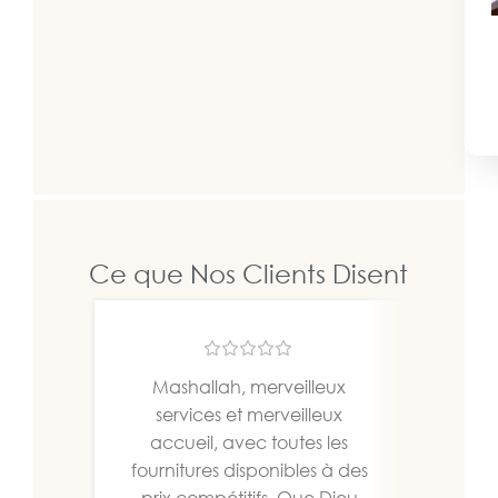
Ce que Nos Clients Disent
Mashallah, merveilleux
Un b
services et merveilleux
bien
accueil, avec toutes les
fournitures disponibles à des
prix compétitifs. Que Dieu