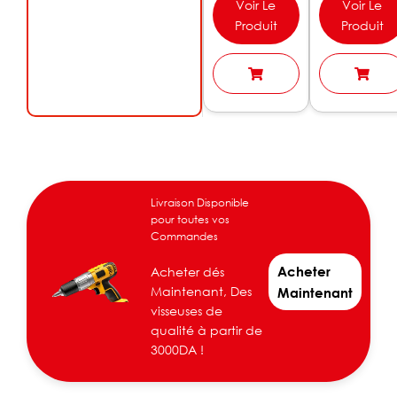
Voir Le
Voir Le
Produit
Produit
Livraison Disponible
pour toutes vos
Commandes
Acheter
Acheter dés
Maintenant, Des
Maintenant
visseuses de
qualité à partir de
3000DA !