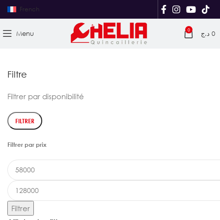
French
0
Menu
د.ج
0
Filtre
Filtrer par disponibilité
FILTRER
Filtrer par prix
Filtrer