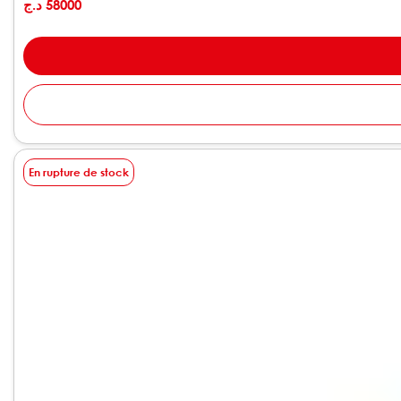
د.ج
58000
En rupture de stock