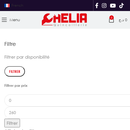
French
0
Menu
د.ج
0
Filtre
Filtrer par disponibilité
FILTRER
Filtrer par prix
Filtrer