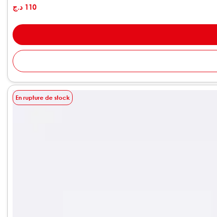
د.ج
110
En rupture de stock