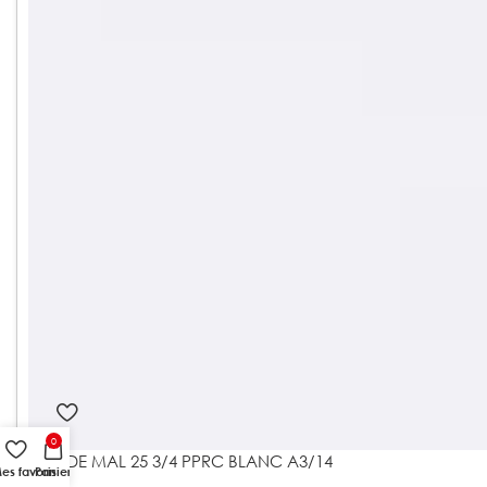
0
COUDE MAL 25 3/4 PPRC BLANC A3/14
es favoris
Panier