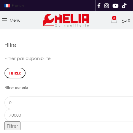
French
0
Menu
د.ج
0
Filtre
Filtrer par disponibilité
FILTRER
Filtrer par prix
Filtrer