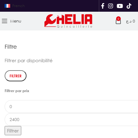
French
0
Menu
د.ج
0
Filtre
Filtrer par disponibilité
FILTRER
Filtrer par prix
Filtrer