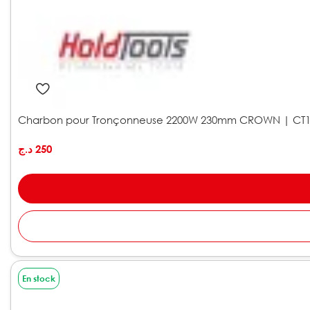
Charbon pour Tronçonneuse 2200W 230mm CROWN | CT1
د.ج
250
En stock