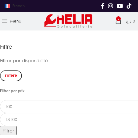
French
0
Menu
د.ج
0
Filtre
Filtrer par disponibilité
FILTRER
Filtrer par prix
Filtrer