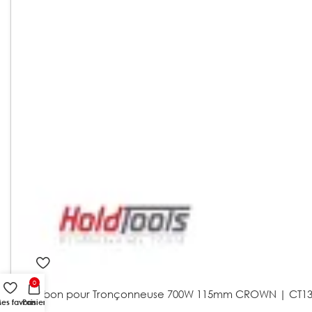
0
Charbon pour Tronçonneuse 700W 115mm CROWN | CT13
es favoris
Panier