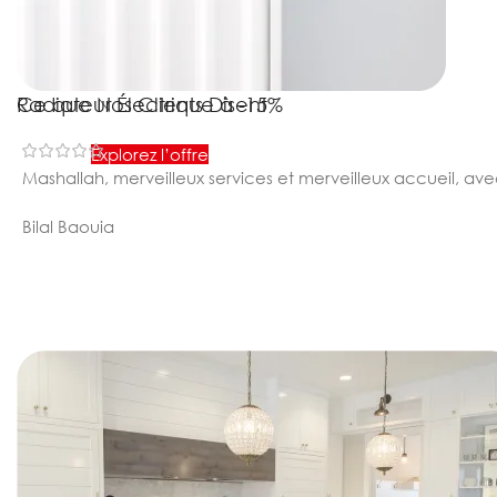
Radiateur Électrique à -15%
Ce que Nos Clients Disent
Explorez l’offre
Mashallah, merveilleux services et merveilleux accueil, avec
Bilal Baouia