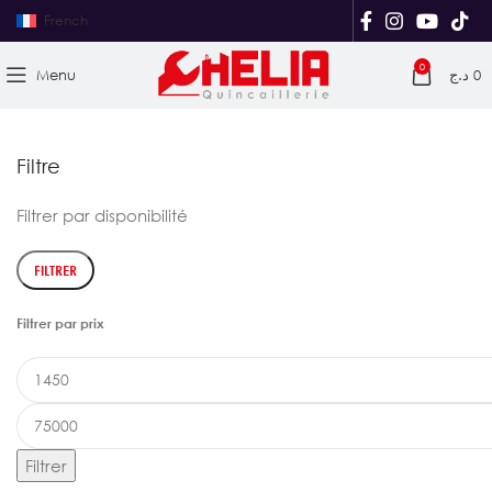
French
0
Menu
د.ج
0
Filtre
Filtrer par disponibilité
FILTRER
Filtrer par prix
Prix
min
Prix
max
Filtrer