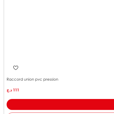
Raccord union pvc pression
د.ج
111