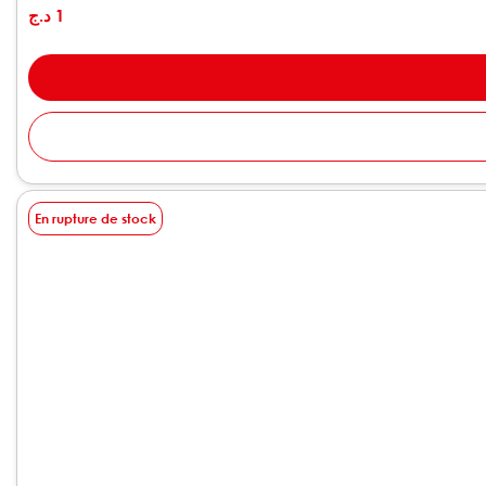
د.ج
1
En rupture de stock