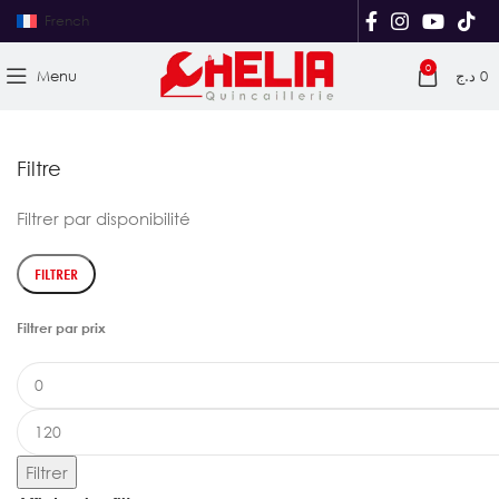
French
0
Menu
د.ج
0
Filtre
Filtrer par disponibilité
FILTRER
Filtrer par prix
Filtrer