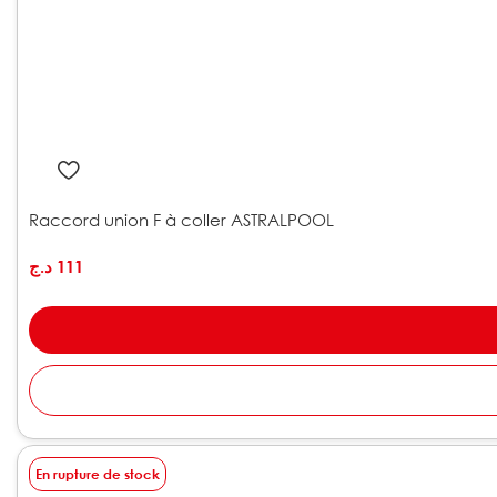
Raccord union F à coller ASTRALPOOL
د.ج
111
En rupture de stock