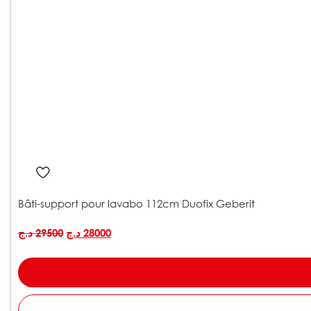
Bâti-support pour lavabo 112cm Duofix Geberit
د.ج
29500
د.ج
28000