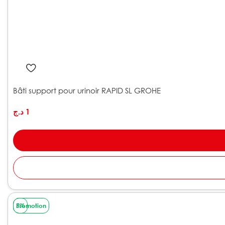
Bâti support pour urinoir RAPID SL GROHE
د.ج
1
Promotion
5%
VENTE