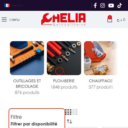
French
0
Menu
د.ج
0
OUTILLAGES ET
PLOMBERIE
CHAUFFAGE
S
BRICOLAGE
R
1848 produits
377 produits
876 produits
3
Filtre
Filtrer par disponibilité