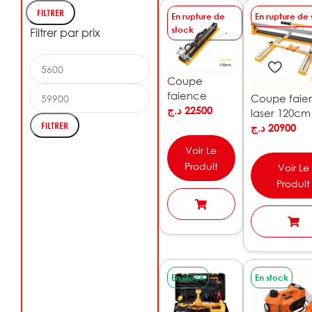
FILTRER
En rupture de
En rupture de
stock
Filtrer par prix
Coupe
faience
Coupe faie
100cm
د.ج
22500
laser 120cm
BEETRO |
FILTRER
BEETRO | T
د.ج
20900
TC0466
Voir Le
Produit
Voir Le
Produit
En stock
En stock