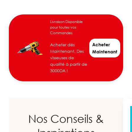
Livraison Disponible
pour toutes vos
Commandes
Acheter
Acheter dés
Maintenant, Des
Maintenant
visseuses de
qualité à partir de
3000DA !
Nos Conseils &