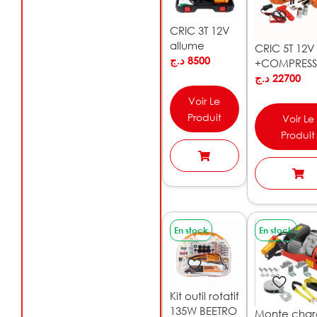
CRIC 3T 12V
allume
CRIC 5T 12V
cigare 5PCS
د.ج
8500
+COMPRESS
BEETRO |
+BOULONNE
د.ج
22700
BE004
BEETRO | BE
Voir Le
Produit
Voir Le
Produit
En stock
En stock
Kit outil rotatif
135W BEETRO
Monte char