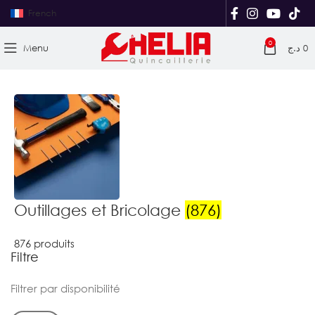
French
0
Menu
د.ج
0
Outillages et Bricolage
(876)
876 produits
Filtre
Filtrer par disponibilité