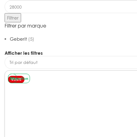
Filtrer
Filtrer par marque
Geberit
(5)
Afficher les filtres
Promotion
5%
VENTE