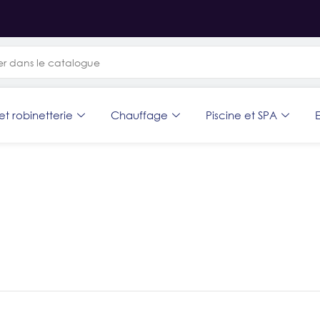
et robinetterie
Chauffage
Piscine et SPA
E