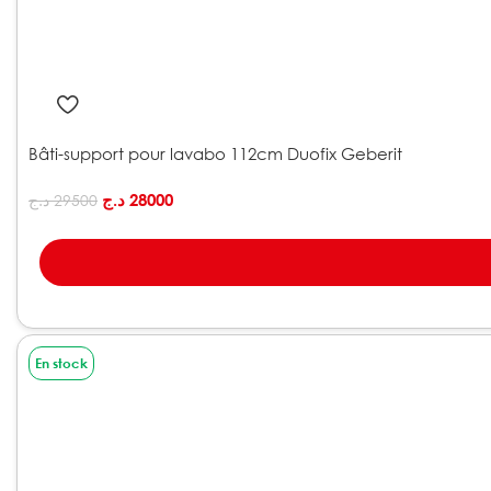
Bâti-support pour lavabo 112cm Duofix Geberit
د.ج
28000
د.ج
29500
En stock