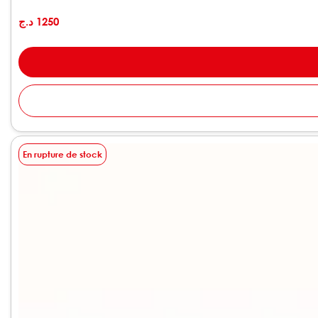
د.ج
1250
En rupture de stock