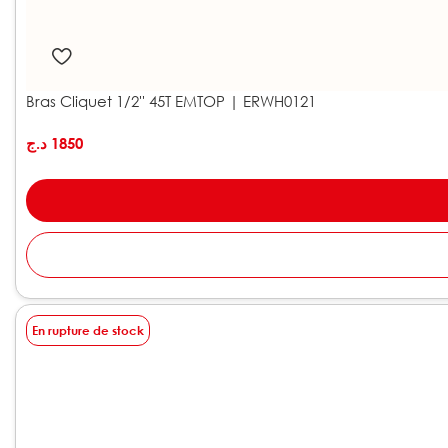
Bras Cliquet 1/2'' 45T EMTOP | ERWH0121
د.ج
1850
En rupture de stock