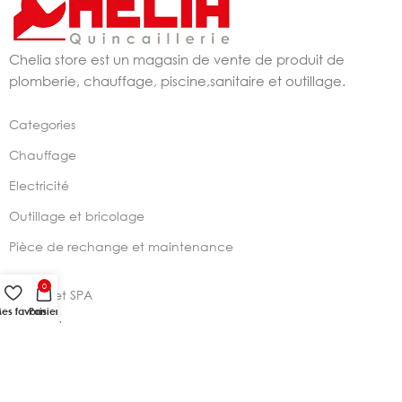
Chelia store est un magasin de vente de produit de
plomberie, chauffage, piscine,sanitaire et outillage.
Categories
Chauffage
Electricité
Outillage et bricolage
Pièce de rechange et maintenance
0
Piscine et SPA
es favoris
Panier
Plomberie
Sanitaire et robinetterie