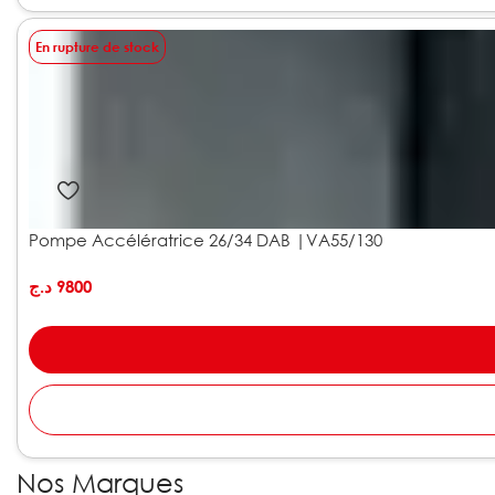
En rupture de stock
Pompe Accélératrice 26/34 DAB |VA55/130
د.ج
9800
Nos Marques