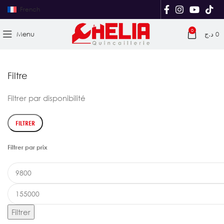
French
0
Menu
د.ج
0
Filtre
Filtrer par disponibilité
FILTRER
Filtrer par prix
Prix
min
Prix
max
Filtrer