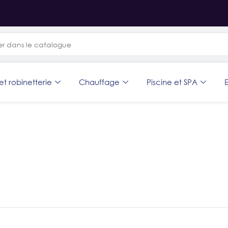
et robinetterie
Chauffage
Piscine et SPA
E