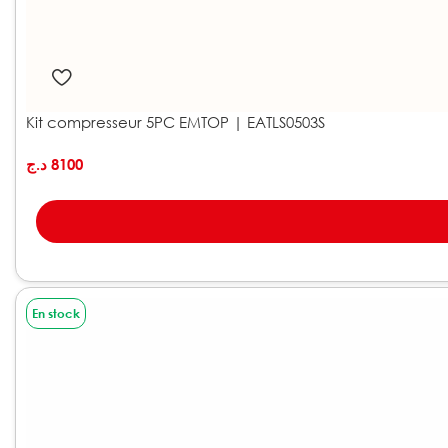
Kit compresseur 5PC EMTOP | EATLS0503S
د.ج
8100
En stock