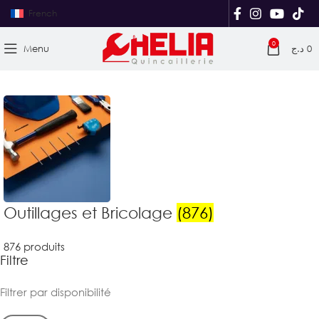
French
0
Menu
د.ج
0
Outillages et Bricolage
(876)
876 produits
Filtre
Filtrer par disponibilité