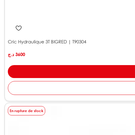
Cric Hydraulique 3T BIGRED | T90304
د.ج
3600
En rupture de stock