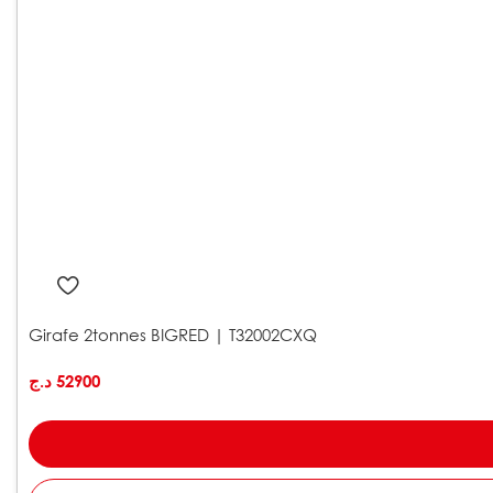
Girafe 2tonnes BIGRED | T32002CXQ
د.ج
52900