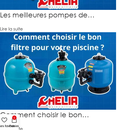
Les meilleures pompes de…
Lire la suite
Comment choisir le bon…
0
es favoris
Panier
Lire la suite