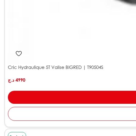
Cric Hydraulique 5T Valise BIGRED | T90504S
د.ج
4990