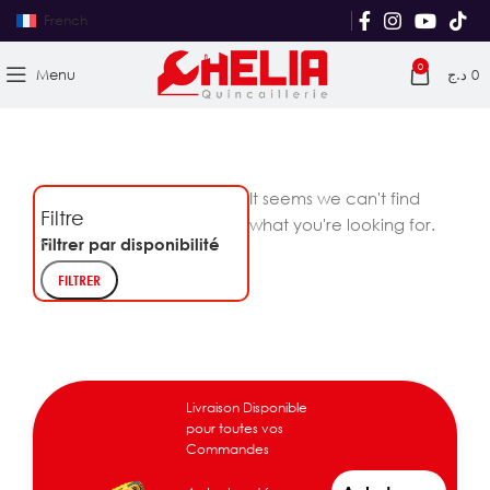
French
0
Menu
د.ج
0
It seems we can't find
Filtre
what you're looking for.
Filtrer par disponibilité
FILTRER
Livraison Disponible
pour toutes vos
Commandes