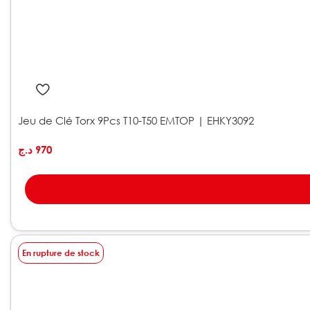
Jeu de Clé Torx 9Pcs T10-T50 EMTOP | EHKY3092
د.ج
970
En rupture de stock