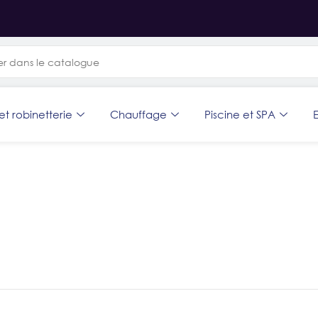
et robinetterie
Chauffage
Piscine et SPA
E