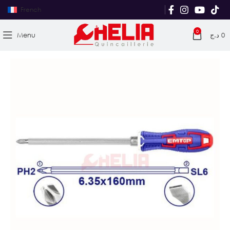
French
0
Menu
د.ج
0