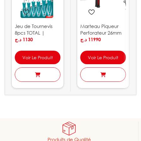
Jeu de Tournevis
Marteau Piqueur
8pcs TOTAL |
Perforateur 26mm
THT250608
د.ج
1130
850W CROWN |
د.ج
11990
CT18032
Voir Le Produit
Voir Le Produit
Produits de Qualité