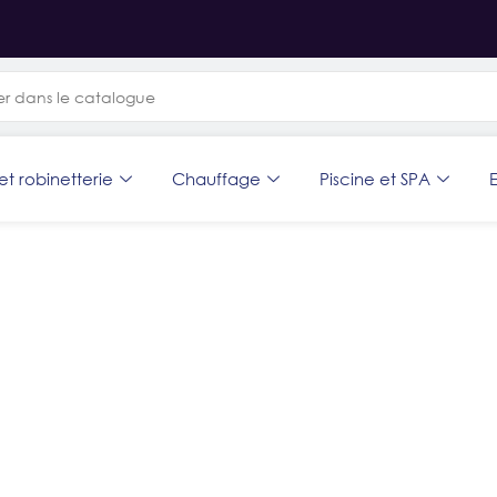
et robinetterie
Chauffage
Piscine et SPA
E