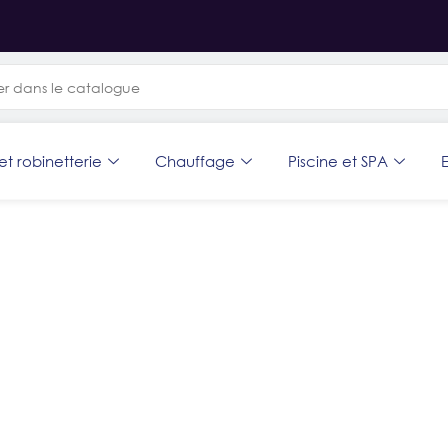
et robinetterie
Chauffage
Piscine et SPA
E