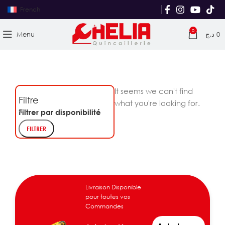
French
0
Menu
د.ج
0
It seems we can't find
Filtre
what you're looking for.
Filtrer par disponibilité
FILTRER
Livraison Disponible
pour toutes vos
Commandes