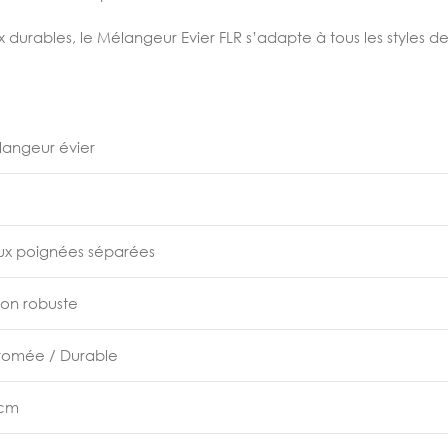
 durables, le Mélangeur Evier FLR s’adapte à tous les styles de c
angeur évier
x poignées séparées
ton robuste
romée / Durable
 cm