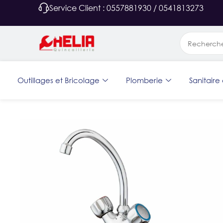
Service Client : 0557881930 / 0541813273
Outillages et Bricolage
Plomberie
Sanitaire 