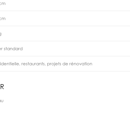
 cm
 cm
g
er standard
identielle, restaurants, projets de rénovation
LR
au