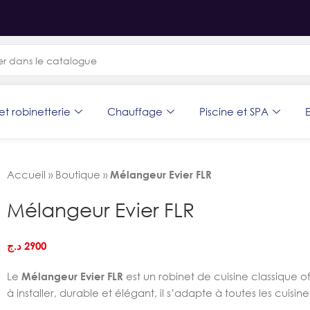
et robinetterie
Chauffage
Piscine et SPA
E
Accueil
»
Boutique
»
Mélangeur Evier FLR
Mélangeur Evier FLR
د.ج
2900
Le
Mélangeur Evier FLR
est un robinet de cuisine classique o
à installer, durable et élégant, il s’adapte à toutes les cuisi