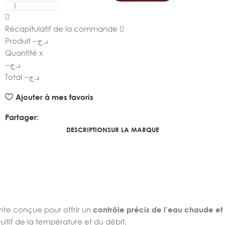
Récapitulatif de la commande
Produit
--
د.ج
Quantité
x
--
د.ج
Total
--
د.ج
Ajouter à mes favoris
Partager:
DESCRIPTION
SUR LA MARQUE
ante conçue pour offrir un
contrôle précis de l’eau chaude et 
tuitif de la température et du débit.