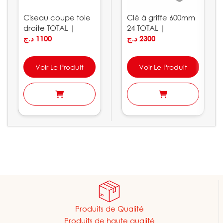
Ciseau coupe tole
Clé à griffe 600mm
droite TOTAL |
24 TOTAL |
THT523106
د.ج
1100
THT171246
د.ج
2300
Voir Le Produit
Voir Le Produit
Produits de Qualité
Produits de haute qualité