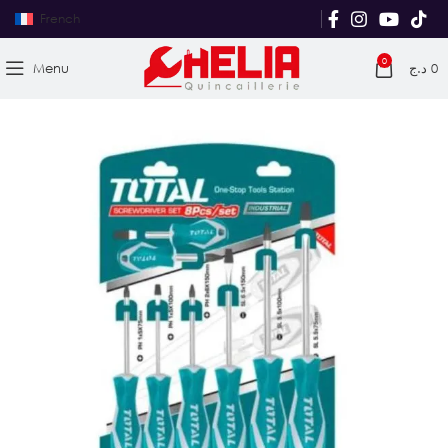
French
0
Menu
د.ج
0