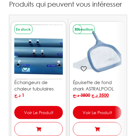
Produits qui peuvent vous intéresser
En stock
Promotion
8%
E
VENTE
Échangeurs de
Épuisette de fond
Es
chaleur tubulaires
shark ASTRALPOOL
m
ASTRALPOOL
د.ج
1
د.ج
3800
د.ج
3500
.ج
Voir Le Produit
Voir Le Produit