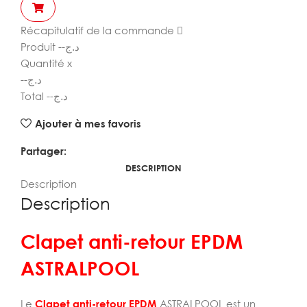
Récapitulatif de la commande
Produit
--
د.ج
Quantité
x
--
د.ج
Total
--
د.ج
Ajouter à mes favoris
Partager:
DESCRIPTION
Description
Description
Clapet anti-retour EPDM
ASTRALPOOL
Le
Clapet anti-retour EPDM
ASTRALPOOL est un