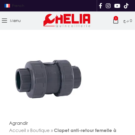
French
0
Menu
د.ج
0
Agrandir
Accueil
»
Boutique
»
Clapet anti-retour femelle à