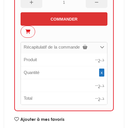
COMMANDER
Récapitulatif de la commande
Produit
--
د.ج
Quantité
x
--
د.ج
Total
--
د.ج
Ajouter à mes favoris