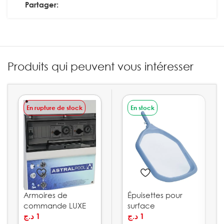
Partager:
Produits qui peuvent vous intéresser
En rupture de stock
En stock
Armoires de
Épuisettes pour
commande LUXE
surface
ASTRAPOOL
د.ج
1
ASTRALPOOL
د.ج
1