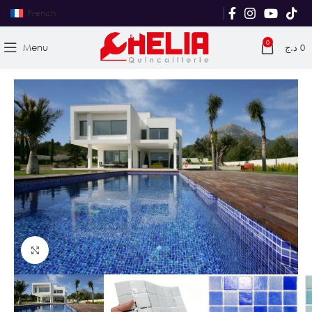
French
0
Menu
د.ج
0
Agrandir