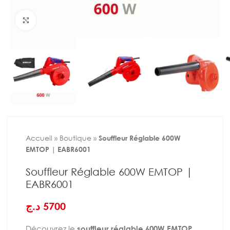
Agrandir
Accueil
»
Boutique
»
Souffleur Réglable 600W
EMTOP | EABR6001
Souffleur Réglable 600W EMTOP |
EABR6001
د.ج
5700
Découvrez le
souffleur réglable 600W EMTOP
,