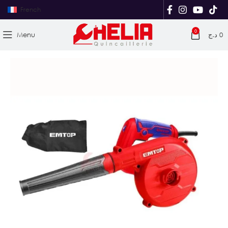
French
0
Menu
د.ج
0