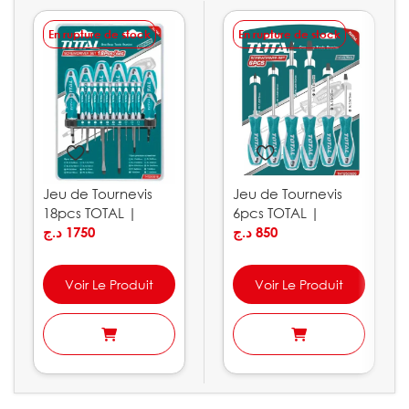
En rupture de stock
En rupture de stock
Jeu de Tournevis
Jeu de Tournevis
18pcs TOTAL |
6pcs TOTAL |
THT250618
د.ج
1750
THT250606
د.ج
850
Voir Le Produit
Voir Le Produit