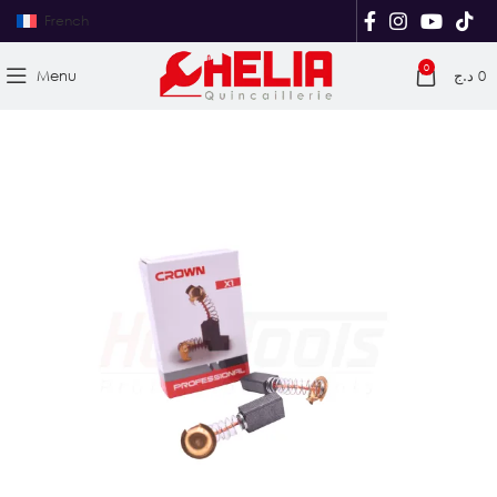
French
0
Menu
د.ج
0