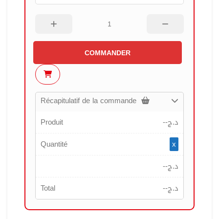
COMMANDER
Récapitulatif de la commande
Produit
--
د.ج
Quantité
x
--
د.ج
Total
--
د.ج