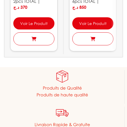
2pcs TOTAL |
6pcs TOTAL |
THTDC250201
د.ج
370
THT250606
د.ج
850
Voir Le Produit
Voir Le Produit
Produits de Qualité
Produits de haute qualité
Livraison Rapide & Gratuite