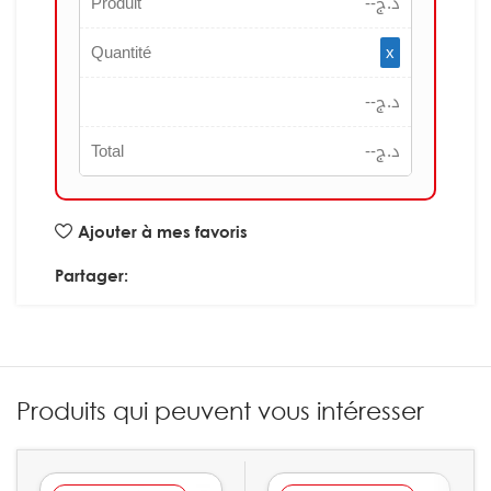
Produit
--
د.ج
Quantité
x
--
د.ج
Total
--
د.ج
Ajouter à mes favoris
Partager:
Produits qui peuvent vous intéresser