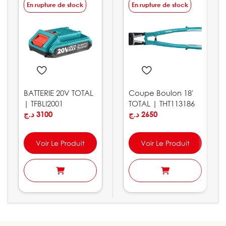
En rupture de stock
En rupture de stock
BATTERIE 20V TOTAL
Coupe Boulon 18′
| TFBLI2001
TOTAL | THT113186
د.ج
3100
د.ج
2650
Voir Le Produit
Voir Le Produit