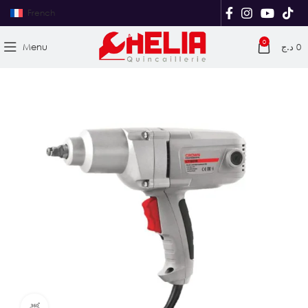
French
0
Menu
د.ج
0
Vue produit à 360°