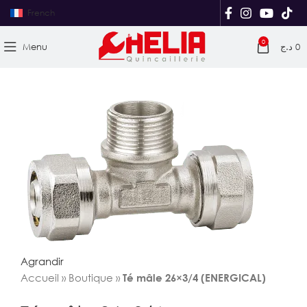
French
0
Menu
د.ج
0
Agrandir
Accueil
»
Boutique
»
Té mâle 26×3/4 (ENERGICAL)