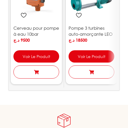
Cerveau pour pompe
Pompe 3 turbines
P
à eau 10bar
auto-amorçante LEO
7
PEDROLLO
د.ج
9500
| ACSm100S
د.ج
18500
.ج
Voir Le Produit
Voir Le Produit