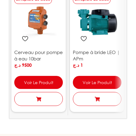
Cerveau pour pompe
Pompe à bride LEO |
P
à eau 10bar
APm
e
PEDROLLO
د.ج
9500
د.ج
1
L
.ج
Voir Le Produit
Voir Le Produit