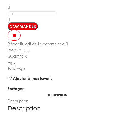
COMMANDER
Récapitulatif de la commande
Produit
--
د.ج
Quantité
x
--
د.ج
Total
--
د.ج
Ajouter à mes favoris
Partager:
DESCRIPTION
Description
Description