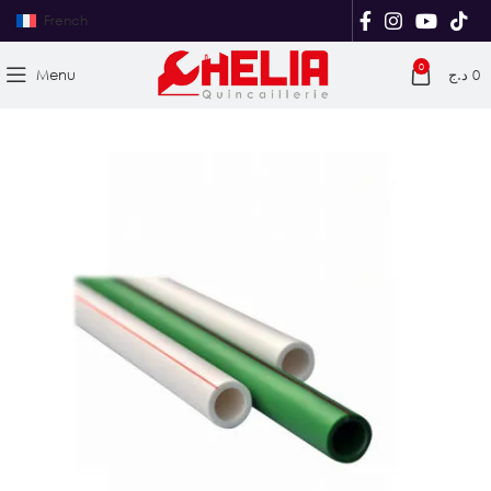
French
0
Menu
د.ج
0