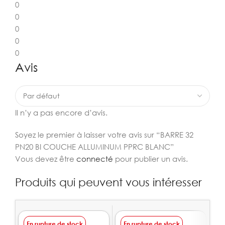
0
0
0
0
0
Avis
Il n’y a pas encore d’avis.
Soyez le premier à laisser votre avis sur “BARRE 32
PN20 BI COUCHE ALLUMINUM PPRC BLANC”
Vous devez être
connecté
pour publier un avis.
Produits qui peuvent vous intéresser
En rupture de stock
En rupture de stock
E