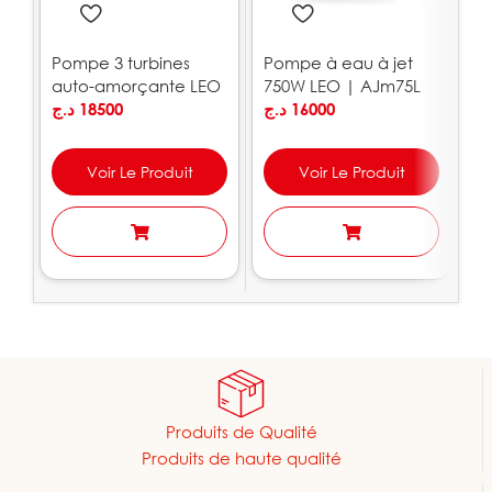
Pompe 3 turbines
Pompe à eau à jet
P
auto-amorçante LEO
750W LEO | AJm75L
p
| ACSm100S
د.ج
18500
د.ج
16000
a
.ج
A
Voir Le Produit
Voir Le Produit
Produits de Qualité
Produits de haute qualité