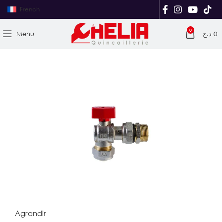
French
0
Menu
د.ج
0
Agrandir