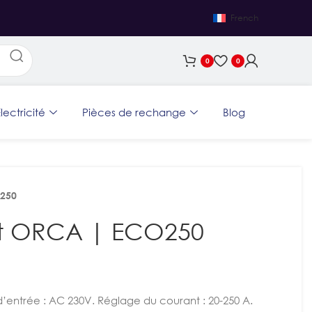
French
0
0
lectricité
Pièces de rechange
Blog
O250
ert ORCA | ECO250
’entrée : AC 230V. Réglage du courant : 20-250 A.