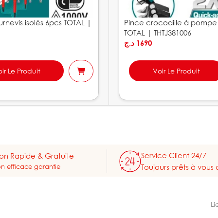
rnevis isolés 6pcs TOTAL |
Pince crocodille à pomp
TOTAL | THTJ381006
د.ج
1690
ir Le Produit
Voir Le Produit
Service Client 24/7
son Rapide & Gratuite
on efficace garantie
Toujours prêts à vous 
Li