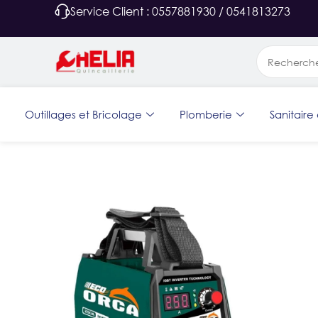
Service Client : 0557881930 / 0541813273
Outillages et Bricolage
Plomberie
Sanitaire 