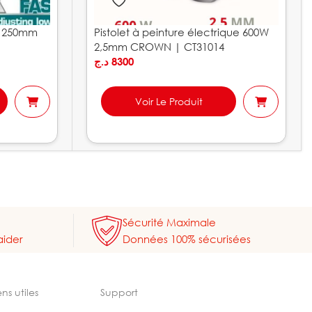
e 250mm
Pistolet à peinture électrique 600W
2,5mm CROWN | CT31014
د.ج
8300
Voir Le Produit
Sécurité Maximale
aider
Données 100% sécurisées
ens utiles
Support