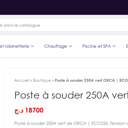
et robinetterie
Chauffage
Piscine et SPA
E
Accueil
»
Boutique
»
Poste à souder 250A vert ORCA | EC
Poste à souder 250A v
د.ج
18700
Poste à souder 250A vert de ORCA | ECO250. Tension d