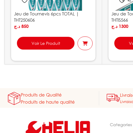
Jeu de Tournevis 6pcs TOTAL |
Jeu de Tou
THT250606
THTIS566
د.ج
850
د.ج
1300
Voir Le Produit
Vo
Produits de Qualité
Livrai
Livrais
Produits de haute qualité
Categories