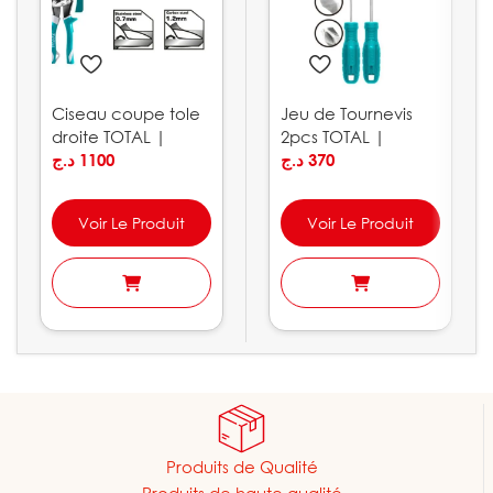
Ciseau coupe tole
Jeu de Tournevis
droite TOTAL |
2pcs TOTAL |
THT523106
د.ج
1100
THTDC250201
د.ج
370
Voir Le Produit
Voir Le Produit
Produits de Qualité