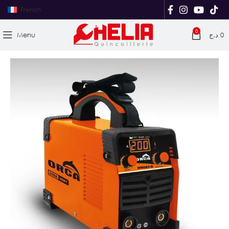
French
0
Menu
د.ج
0