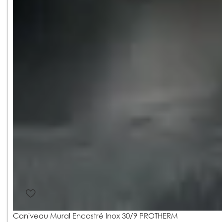
Caniveau Mural Encastré Inox 30/9 PROTHERM