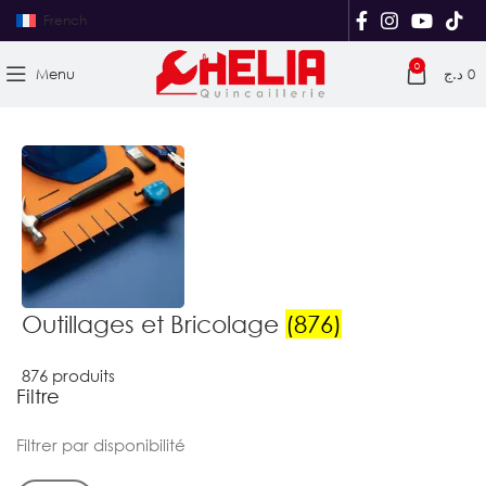
French
0
Menu
د.ج
0
Outillages et Bricolage
(876)
876 produits
Filtre
Filtrer par disponibilité