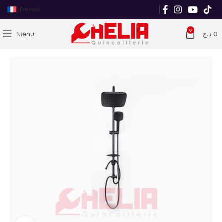
French
0
Menu
د.ج
0