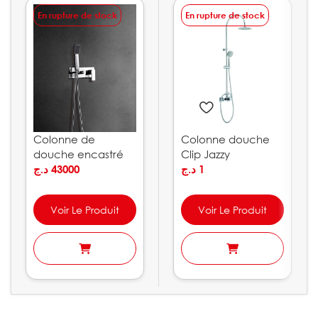
En rupture de stock
En rupture de stock
Colonne de
Colonne douche
douche encastré
Clip Jazzy
Noruega IMEX
د.ج
43000
د.ج
1
Voir Le Produit
Voir Le Produit