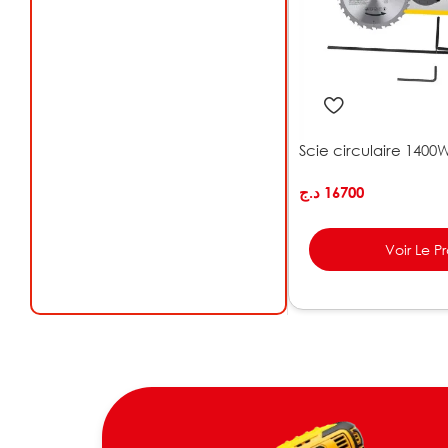
Scie circulaire 140
د.ج
16700
Voir Le P