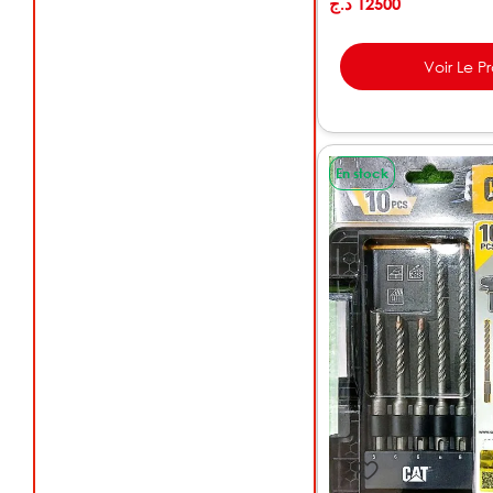
د.ج
12500
Voir Le P
En stock