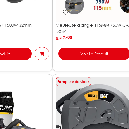
DS+ 1500W 32mm
Meuleuse d'angle 115MM 750W CA
DX371
د.ج
9700
roduit
Voir Le Produit
En rupture de stock