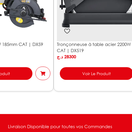
0W 185mm CAT | DX59
Tronçonneuse à table acier 2200
CAT | DX519
د.ج
28300
roduit
Voir Le Produit
Livraison Disponible pour toutes vos Commandes