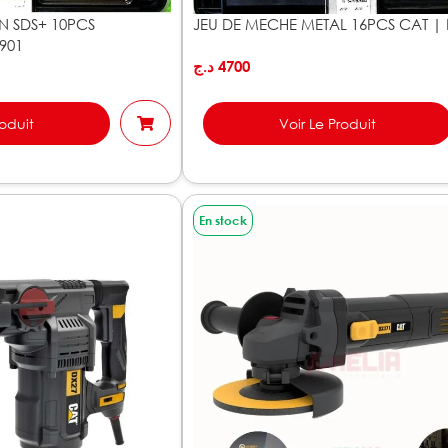
N SDS+ 10PCS
JEU DE MECHE METAL 16PCS CAT |
901
د.ج
4700
roduit
Voir Le Produit
En stock