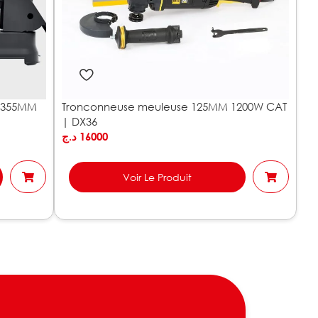
W 355MM
Tronconneuse meuleuse 125MM 1200W CAT
| DX36
د.ج
16000
Voir Le Produit