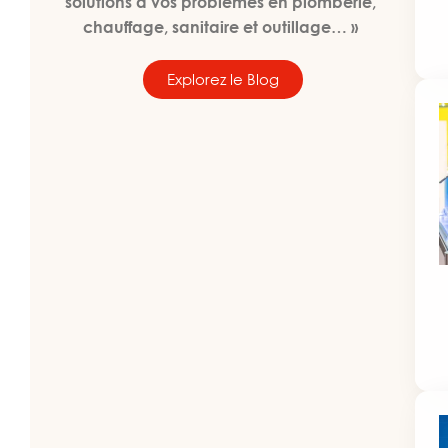
solutions à vos problèmes en plomberie,
chauffage, sanitaire et outillage… »
Explorez le Blog