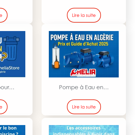
te
Lire la suite
 pour…
Pompe à Eau en…
te
Lire la suite