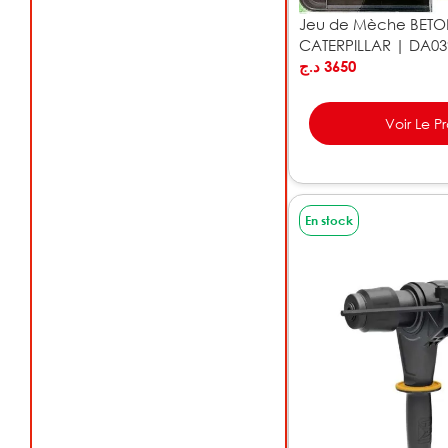
Jeu de Mèche BETO
CATERPILLAR | DA03
د.ج
3650
Voir Le P
En stock