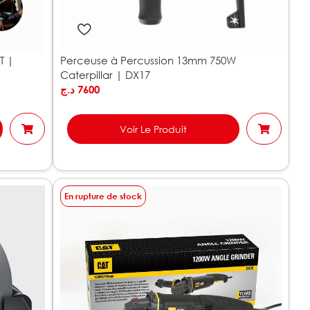
T |
Perceuse à Percussion 13mm 750W
Caterpillar | DX17
د.ج
7600
Voir Le Produit
En rupture de stock