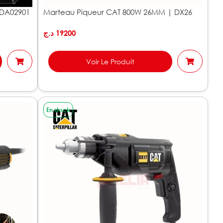
 DA02901
Marteau Piqueur CAT 800W 26MM | DX26
د.ج
19200
Voir Le Produit
En stock