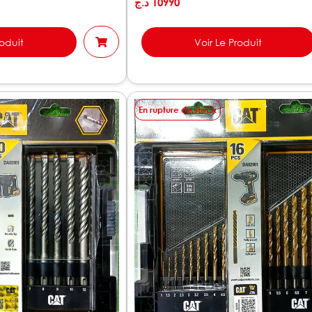
د.ج
10990
roduit
Voir Le Produit
En rupture de stock