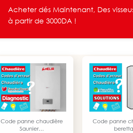
Acheter dés Maintenant, Des visseu
à partir de 3000DA !
Code panne chaudière
Code panne c
Saunier…
berett