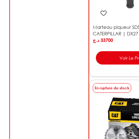
Marteau piqueur S
CATERPILLAR | DX27
د.ج
33700
Voir Le P
En rupture de stock