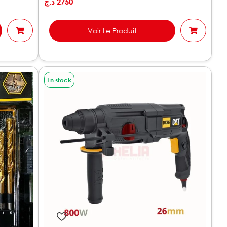
د.ج
2750
Voir Le Produit
En stock