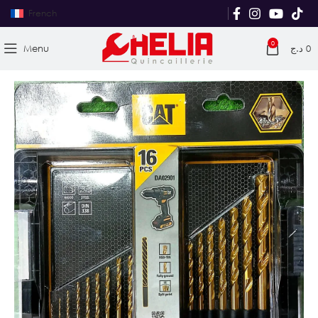
French
0
Menu
د.ج
0