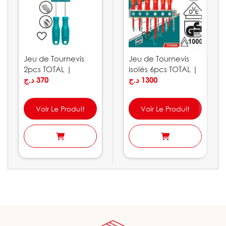
Jeu de Tournevis
Jeu de Tournevis
2pcs TOTAL |
isolés 6pcs TOTAL |
THTDC250201
د.ج
370
THTIS566
د.ج
1300
Voir Le Produit
Voir Le Produit