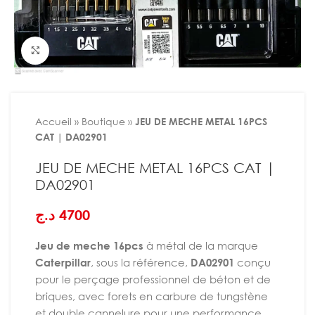
Agrandir
Accueil
»
Boutique
»
JEU DE MECHE METAL 16PCS
CAT | DA02901
JEU DE MECHE METAL 16PCS CAT |
DA02901
د.ج
4700
Jeu de meche 16pcs
à métal de la marque
Caterpillar
, sous la référence,
DA02901
conçu
pour le perçage professionnel de béton et de
briques, avec forets en carbure de tungstène
et double cannelure pour une performance