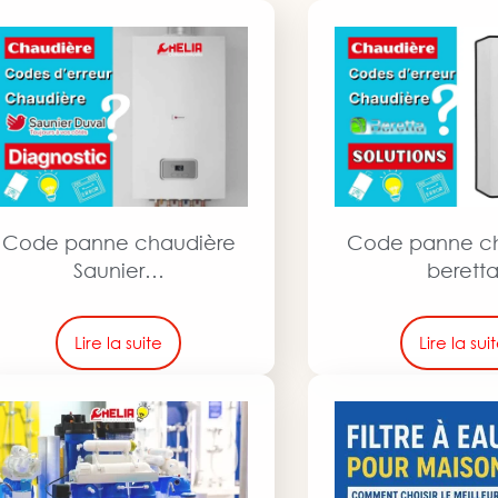
Code panne chaudière
Code panne c
Saunier…
berett
Lire la suite
Lire la sui