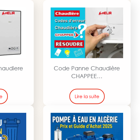
haudiere
Code Panne Chaudière
a
CHAPPEE…
te
Lire la suite