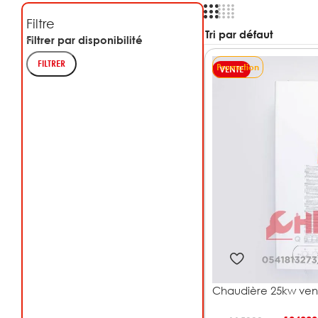
Filtre
Filtrer par disponibilité
FILTRER
Promotion
VENTE
Chaudière 25kw ven