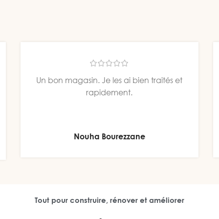
mande à -20%
 ou salle de bain avec notre robinet
 réduction. Style et fonctionnalité
réunis !
Explorez l’offre
Un bon magasin. Je les ai bien traités et
rapidement.
Nouha Bourezzane
Tout pour construire, rénover et améliorer