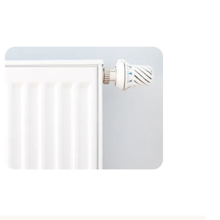
Accessoires et produits
d'entretien
Explorez l’offre
Radiateur
Électrique à