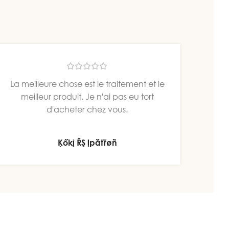
-15%
Explorez l’offre
La meilleure chose est le traitement et le
meilleur produit. Je n'ai pas eu tort
d'acheter chez vous.
Ķőkį ŘŞ ļpăťřøñ