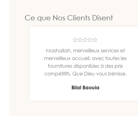
Monocom
Équipez votre cuisine
Ce que Nos Clients Disent
monocommande à 20% de
Mashallah, merveilleux services et
merveilleux accueil, avec toutes les
fournitures disponibles à des prix
compétitifs. Que Dieu vous bénisse.
Bilal Baouia