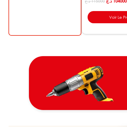
د.ج
104000
د.ج
115000
Voir Le P