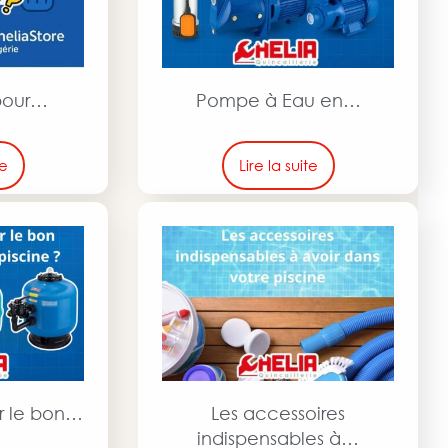
 pour…
Pompe à Eau en…
te
Lire la suite
r le bon…
Les accessoires
indispensables à…